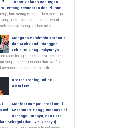
Tuhan: Sebuah Renungan
m Tentang Kesadaran dan Pilihan
up, kita sering menghadapi berbagai
 yang, tanpa kita sadari, membentuk
 sebenarnya. Setiap pilihan adal...
Mengapa Pemimpin Yordania
dan Arab Saudi Dianggap
Lebih Baik bagi Rakyatnya:
n Memilih Diplomasi, Stabilitas, dan
n daripada Permusuhan dan Konflik
kawasan Timur Tengah, konflik,...
Broker Trading Online
AMarkets
Manfaat Rumput Israel untuk
Kesehatan, Penggunaannya di
Berbagai Budaya, dan Cara
han Sebagai Obat [GPT Sarayu]
 gangetica , atau yang dikenal sebagai