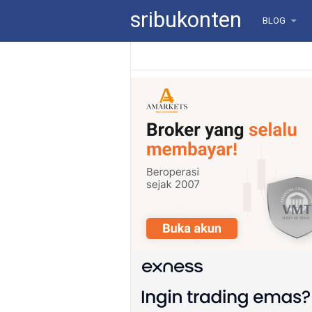
sribukonten
BLOG