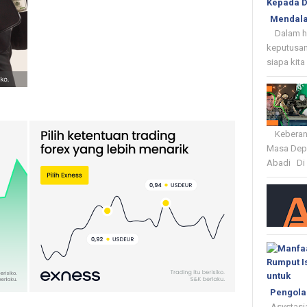
Mendala
Dalam hid
keputusan
siapa kita
Keberania
Masa Depa
Abadi Di 
Pengola
Asystasia