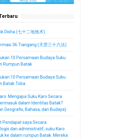
 Terbaru
nik Disha (七十二地煞术)
ormasi 36 Tiangang (天罡三十六法)
kan 10 Persamaan Budaya Suku
an Rumpun Batak
kan 10 Persamaan Budaya Suku
n Batak Toba
aro: Mengapa Suku Karo Secara
Termasuk dalam Identitas Batak?
an Geografis, Bahasa, dan Budaya)
t Pendapat saya Secara
logis dan administratif, suku Karo
uk ke dalam rumpun Batak. Mereka