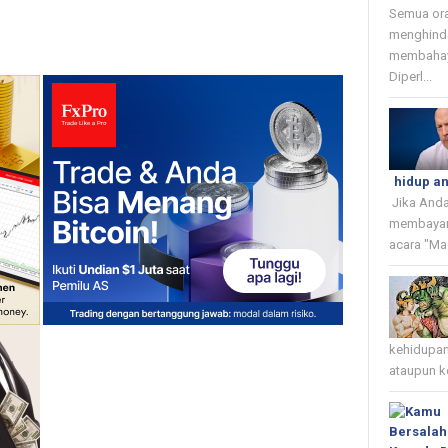
Semua or
menghinda
membahaya
Diperl...
hidup a
Jika Anda
membayar
acara "Ma
kehidupan
ataupun k