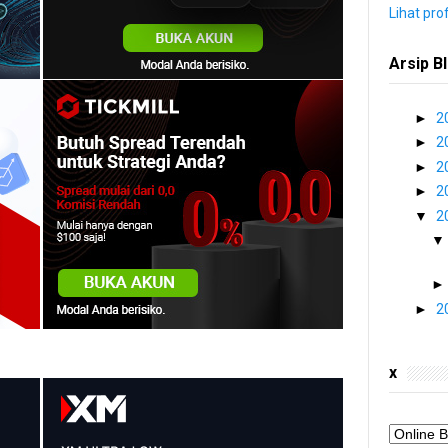
Lihat pro
Arsip B
►
2
►
2
►
2
►
2
▼
2
►
2
x