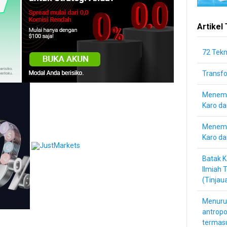
Artikel
72 Tek
Transf
Menemu
Karo d
Menemu
Karo da
Batak K
Ilmiah 
(Tinjau
Menuru
antropo
termas