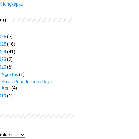
fil lengkapku
log
026
(7)
025
(18)
024
(41)
023
(2)
020
(5)
▼
Agustus
(1)
Suara Pribadi Panca Daya
►
April
(4)
019
(1)