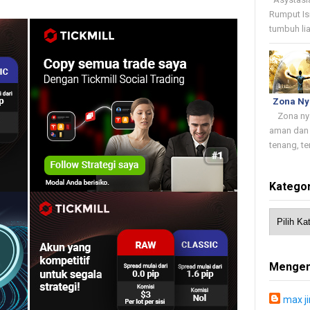
Rumput Is
tumbuh lia
Zona N
Zona nyam
aman dan 
tenang, te
Kategor
Mengen
max j