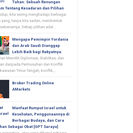
Tuhan: Sebuah Renungan
m Tentang Kesadaran dan Pilihan
up, kita sering menghadapi berbagai
 yang, tanpa kita sadari, membentuk
 sebenarnya. Setiap pilihan adal...
Mengapa Pemimpin Yordania
dan Arab Saudi Dianggap
Lebih Baik bagi Rakyatnya:
n Memilih Diplomasi, Stabilitas, dan
n daripada Permusuhan dan Konflik
kawasan Timur Tengah, konflik,...
Broker Trading Online
AMarkets
Manfaat Rumput Israel untuk
Kesehatan, Penggunaannya di
Berbagai Budaya, dan Cara
han Sebagai Obat [GPT Sarayu]
 gangetica , atau yang dikenal sebagai