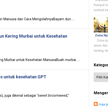
Rumput Is
tumbuh lia
 Manusia dan Cara MengolahnyaBayam duri......
un Kering Murbai untuk Kesehatan
Zona N
Zona nyam
aman dan 
tenang, te
g Murbai untuk Kesehatan ManusiaBuah murbai......
Kategor
s untuk kesehatan GPT
Mengen
), juga dikenal sebagai "sweet broomweed,"
max j