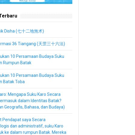
 Terbaru
nik Disha (七十二地煞术)
ormasi 36 Tiangang (天罡三十六法)
kan 10 Persamaan Budaya Suku
an Rumpun Batak
kan 10 Persamaan Budaya Suku
n Batak Toba
aro: Mengapa Suku Karo Secara
Termasuk dalam Identitas Batak?
an Geografis, Bahasa, dan Budaya)
t Pendapat saya Secara
logis dan administratif, suku Karo
uk ke dalam rumpun Batak. Mereka