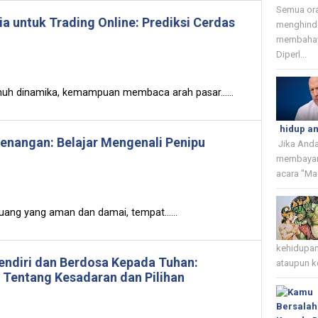
Semua or
a untuk Trading Online: Prediksi Cerdas
menghinda
membahaya
Diperl...
nuh dinamika, kemampuan membaca arah pasar......
hidup a
tenangan: Belajar Mengenali Penipu
Jika Anda
membayar
acara "Ma
ang yang aman dan damai, tempat......
kehidupan
endiri dan Berdosa Kepada Tuhan:
ataupun k
Tentang Kesadaran dan Pilihan