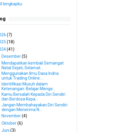
fil lengkapku
log
026
(7)
025
(18)
024
(41)
▼
Desember
(5)
Mendapatkan kembali Semangat
Natal Sejati, Selamat...
Menggunakan Ilmu Dasa Indria
untuk Trading Online:...
Identifikasi Musuh dalam
Ketenangan: Belajar Menge...
Kamu Bersalah Kepada Diri Sendiri
dan Berdosa Kepa...
Jangan Membahayakan Diri Sendiri
dengan Menerima N...
►
November
(4)
►
Oktober
(6)
►
Juni
(3)