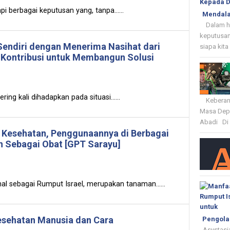
 berbagai keputusan yang, tanpa......
Mendala
Dalam hid
keputusan
endiri dengan Menerima Nasihat dari
siapa kita
Kontribusi untuk Membangun Solusi
ing kali dihadapkan pada situasi......
Keberania
Masa Depa
Abadi Di 
k Kesehatan, Penggunaannya di Berbagai
n Sebagai Obat [GPT Sarayu]
al sebagai Rumput Israel, merupakan tanaman......
esehatan Manusia dan Cara
Pengola
Asystasia