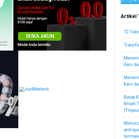
Artikel
72 Tek
Transf
Menemu
Karo d
Menemu
Karo da
Batak K
Ilmiah 
(Tinjau
Menuru
antropo
termas