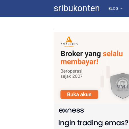
sribukonten
BLOG