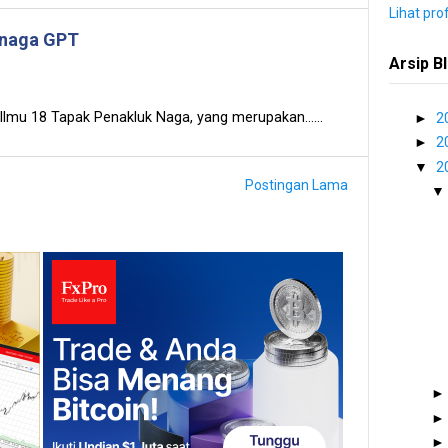
Lihat pro
 naga GPT
Arsip B
Ilmu 18 Tapak Penakluk Naga, yang merupakan......
►
2
►
2
▼
2
Postingan Lama