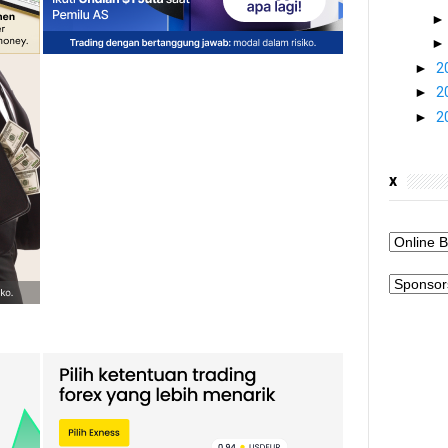
►
2
►
2
►
2
x