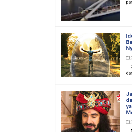
pa
Id
Be
N
Zo
dan
Ja
de
ya
Me
Dal