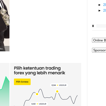
►
2
►
2
x