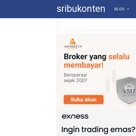
sribukonten
BLOG