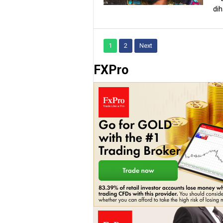
dih
1
2
Next
FXPro