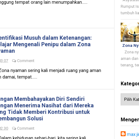
nggung tempat orang lain menumpahkan......
Rumput Is
tumbuh lia
entifikasi Musuh dalam Ketenangan:
lajar Mengenali Penipu dalam Zona
Zona N
yaman
Zona nyam
aman dan 
03.07
Comment
tenang, te
na nyaman sering kali menjadi ruang yang aman
 damai, tempat......
Kategor
ngan Membahayakan Diri Sendiri
ngan Menerima Nasihat dari Mereka
ng Tidak Memberi Kontribusi untuk
mbangun Solusi
Mengen
02.30
Comment
max j
am kehidupan sehari-hari, kita sering kali