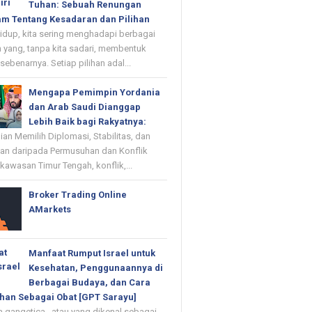
Tuhan: Sebuah Renungan
m Tentang Kesadaran dan Pilihan
up, kita sering menghadapi berbagai
 yang, tanpa kita sadari, membentuk
 sebenarnya. Setiap pilihan adal...
Mengapa Pemimpin Yordania
dan Arab Saudi Dianggap
Lebih Baik bagi Rakyatnya:
n Memilih Diplomasi, Stabilitas, dan
n daripada Permusuhan dan Konflik
kawasan Timur Tengah, konflik,...
Broker Trading Online
AMarkets
Manfaat Rumput Israel untuk
Kesehatan, Penggunaannya di
Berbagai Budaya, dan Cara
han Sebagai Obat [GPT Sarayu]
 gangetica , atau yang dikenal sebagai