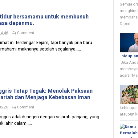
Semua or
menghinda
 tidur bersamamu untuk membunuh
membahaya
asa depanmu.
Diperl...
14.46
Comment
imat ini terdengar kejam, tapi banyak pria baru
mahami maknanya setelah segalanya......
hidup a
Jika Anda
membayar
acara "Ma
ggris Tetap Tegak: Menolak Paksaan
ariah dan Menjaga Kebebasan Iman
06.26
Comment
kehidupan
ataupun k
ggris adalah negeri dengan sejarah panjang, yang
ak lahir dalam......