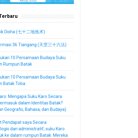
 Terbaru
nik Disha (七十二地煞术)
ormasi 36 Tiangang (天罡三十六法)
kan 10 Persamaan Budaya Suku
an Rumpun Batak
kan 10 Persamaan Budaya Suku
n Batak Toba
aro: Mengapa Suku Karo Secara
Termasuk dalam Identitas Batak?
an Geografis, Bahasa, dan Budaya)
t Pendapat saya Secara
logis dan administratif, suku Karo
uk ke dalam rumpun Batak. Mereka