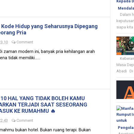
Mendala
Dalam hid
keputusan
 Kode Hidup yang Seharusnya Dipegang
siapa kita
orang Pria
23.10
Comment
 zaman modern ini, banyak pria kehilangan arah
ena tidak memiliki......
Keberania
Masa Depa
Abadi Di 
 10 HAL YANG TIDAK BOLEH KAMU
IARKAN TERJADI SAAT SESEORANG
ASUK KE RUMAHMU 🔥
22.43
Comment
Pengola
mahmu bukan hotel. Bukan ruang terapi. Bukan
Asystasia