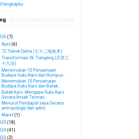
fil lengkapku
log
026
(7)
▼
April
(6)
72 Teknik Disha (七十二地煞术)
Transformasi 36 Tiangang (天罡三
十六法)
Menemukan 10 Persamaan
Budaya Suku Karo dan Rumpun...
Menemukan 10 Persamaan
Budaya Suku Karo dan Batak...
Batak Karo: Mengapa Suku Karo
Secara Ilmiah Termas...
Menurut Pendapat saya Secara
antropologis dan admi...
►
Maret
(1)
025
(18)
024
(41)
023
(2)