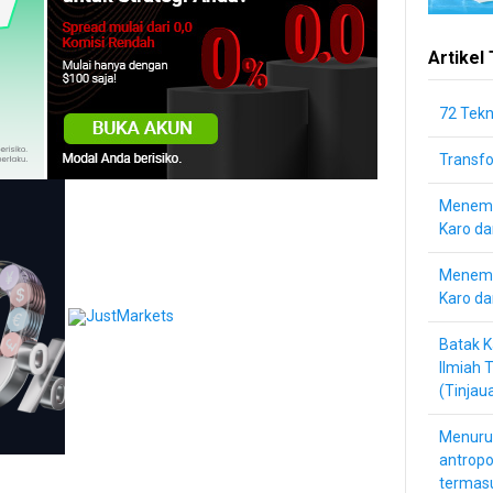
Artikel
72 Tek
Transf
Menemu
Karo d
Menemu
Karo da
Batak K
Ilmiah 
(Tinjau
Menuru
antropo
termas