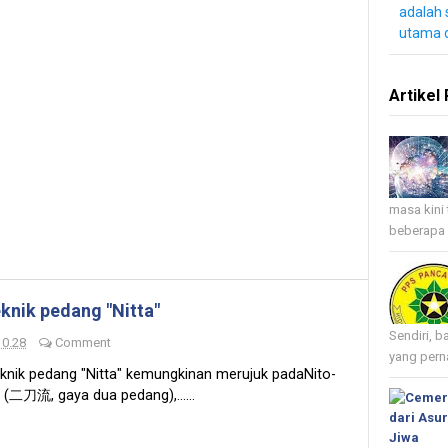
adalah 
utama 
Artikel 
masa kini 
beberapa 
knik pedang "Nitta"
Sendiri, b
10.28
Comment
yang perna
knik pedang "Nitta" kemungkinan merujuk padaNito-
 (二刀流, gaya dua pedang),......