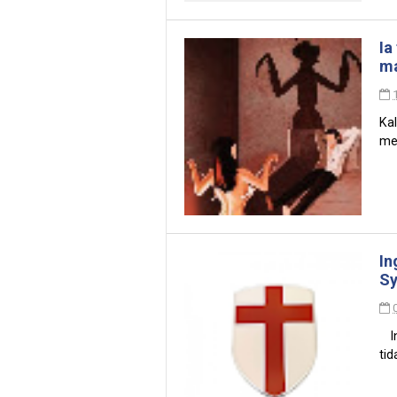
Ia
m
Kal
me
In
Sy
In
tid