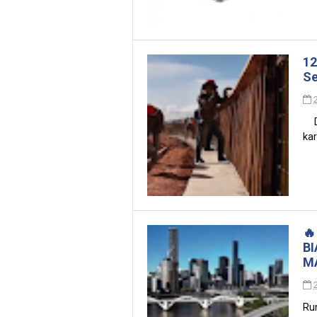
12
Se
Di
kar
🔥
B
M
Ru