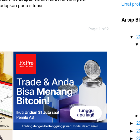
Lihat pro
adapkan pada situasi......
Arsip B
Page 1 of 2
▼
2
►
2
►
2
►
2